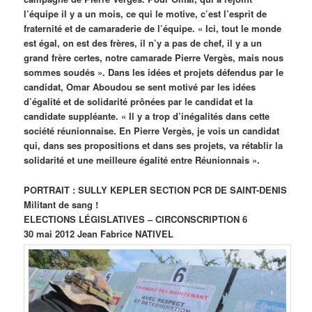
l’équipe il y a un mois, ce qui le motive, c’est l’esprit de
fraternité et de camaraderie de l’équipe. « Ici, tout le monde
est égal, on est des frères, il n’y a pas de chef, il y a un
grand frère certes, notre camarade Pierre Vergès, mais nous
sommes soudés ». Dans les idées et projets défendus par le
candidat, Omar Aboudou se sent motivé par les idées
d’égalité et de solidarité prônées par le candidat et la
candidate suppléante. « Il y a trop d’inégalités dans cette
société réunionnaise. En Pierre Vergès, je vois un candidat
qui, dans ses propositions et dans ses projets, va rétablir la
solidarité et une meilleure égalité entre Réunionnais ».
PORTRAIT : SULLY KEPLER SECTION PCR DE SAINT-DENIS
Militant de sang !
ELECTIONS LÉGISLATIVES – CIRCONSCRIPTION 6
30 mai 2012 Jean Fabrice NATIVEL