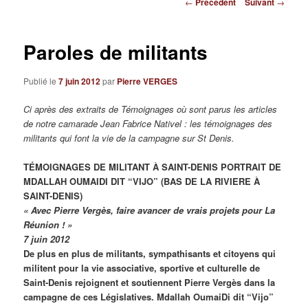
Navigation des articles
←
Précédent
Suivant
→
Paroles de militants
Publié le
7 juin 2012
par
Pierre VERGES
Ci après des extraits de Témoignages où sont parus les articles
de notre camarade Jean Fabrice Nativel : les témoignages des
militants qui font la vie de la campagne sur St Denis.
TÉMOIGNAGES DE MILITANT À SAINT-DENIS PORTRAIT DE
MDALLAH OUMAIDI DIT “VIJO” (BAS DE LA RIVIERE À
SAINT-DENIS)
« Avec Pierre Vergès, faire avancer de vrais projets pour La
Réunion ! »
7 juin 2012
De plus en plus de militants, sympathisants et citoyens qui
militent pour la vie associative, sportive et culturelle de
Saint-Denis rejoignent et soutiennent Pierre Vergès dans la
campagne de ces Législatives. Mdallah OumaiDi dit “Vijo”