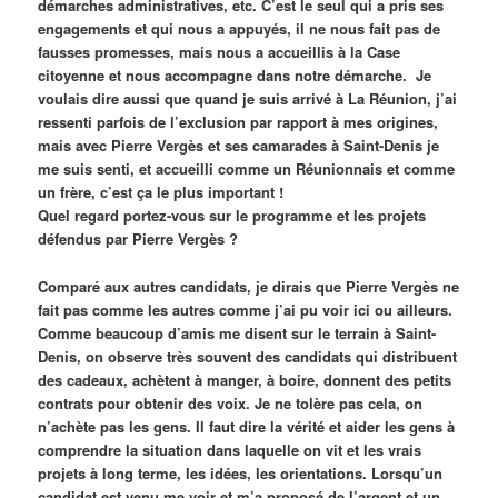
démarches administratives, etc. C’est le seul qui a pris ses
engagements et qui nous a appuyés, il ne nous fait pas de
fausses promesses, mais nous a accueillis à la Case
citoyenne et nous accompagne dans notre démarche. Je
voulais dire aussi que quand je suis arrivé à La Réunion, j’ai
ressenti parfois de l’exclusion par rapport à mes origines,
mais avec Pierre Vergès et ses camarades à Saint-Denis je
me suis senti, et accueilli comme un Réunionnais et comme
un frère, c’est ça le plus important !
Quel regard portez-vous sur le programme et les projets
défendus par Pierre Vergès ?
Comparé aux autres candidats, je dirais que Pierre Vergès ne
fait pas comme les autres comme j’ai pu voir ici ou ailleurs.
Comme beaucoup d’amis me disent sur le terrain à Saint-
Denis, on observe très souvent des candidats qui distribuent
des cadeaux, achètent à manger, à boire, donnent des petits
contrats pour obtenir des voix. Je ne tolère pas cela, on
n’achète pas les gens. Il faut dire la vérité et aider les gens à
comprendre la situation dans laquelle on vit et les vrais
projets à long terme, les idées, les orientations. Lorsqu’un
candidat est venu me voir et m’a proposé de l’argent et un