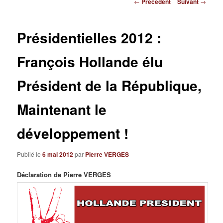
Navigation des articles
←
Précédent
Suivant
→
Présidentielles 2012 :
François Hollande élu
Président de la République,
Maintenant le
développement !
Publié le
6 mai 2012
par
Pierre VERGES
Déclaration de Pierre VERGES